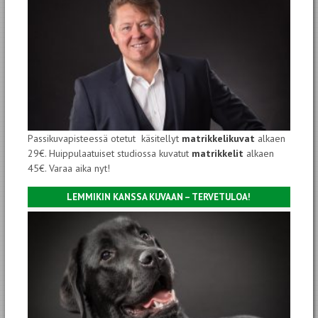
Passikuvapisteessä otetut käsitellyt
matrikkelikuvat
alkaen
29€. Huippulaatuiset studiossa kuvatut
matrikkelit
alkaen
45€. Varaa aika nyt!
LEMMIKIN KANSSA KUVAAN – TERVETULOA!