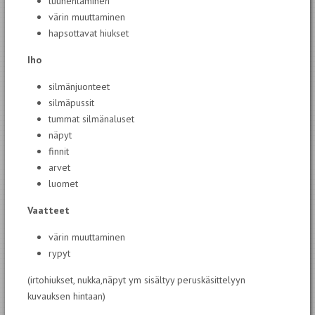
tuuhentaminen
värin muuttaminen
hapsottavat hiukset
Iho
silmänjuonteet
silmäpussit
tummat silmänaluset
näpyt
finnit
arvet
luomet
Vaatteet
värin muuttaminen
rypyt
(irtohiukset, nukka,näpyt ym sisältyy peruskäsittelyyn
kuvauksen hintaan)