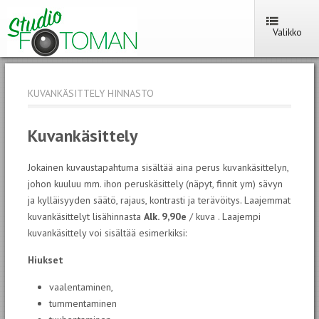
Valikko
KUVANKÄSITTELY HINNASTO
Kuvankäsittely
Jokainen kuvaustapahtuma sisältää aina perus kuvankäsittelyn,
johon kuuluu mm. i
hon peruskäsittely (näpyt, finnit ym) sävyn
ja kylläisyyden säätö, rajaus, kontrasti ja terävöitys.
Laajemmat
kuvankäsittelyt lisähinnasta
Alk. 9,90e
/ kuva .
Laajempi
kuvankäsittely voi sisältää esimerkiksi:
Hiukset
vaalentaminen,
tummentaminen