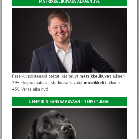
MATRIKKELIKUVAUS ALKAEN 29€
Passikuvapisteessä otetut käsitellyt
matrikkelikuvat
alkaen
29€. Huippulaatuiset studiossa kuvatut
matrikkelit
alkaen
45€. Varaa aika nyt!
LEMMIKIN KANSSA KUVAAN – TERVETULOA!