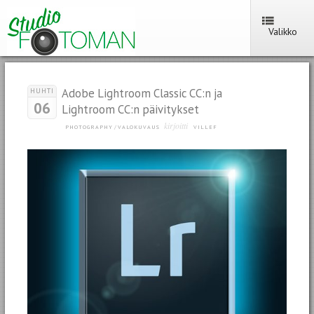
Valikko
Adobe Lightroom Classic CC:n ja
HUHTI
06
Lightroom CC:n päivitykset
kirjoitti
PHOTOGRAPHY
/
VALOKUVAUS
VILLEF