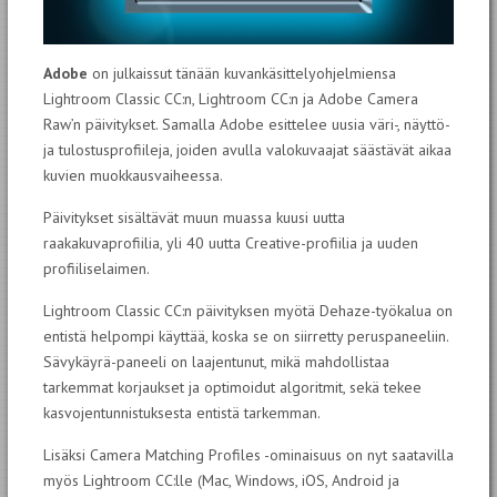
Adobe
on julkaissut tänään kuvankäsittelyohjelmiensa
Lightroom Classic CC:n, Lightroom CC:n ja Adobe Camera
Raw’n päivitykset. Samalla Adobe esittelee uusia väri-, näyttö-
ja tulostusprofiileja, joiden avulla valokuvaajat säästävät aikaa
kuvien muokkausvaiheessa.
Päivitykset sisältävät muun muassa kuusi uutta
raakakuvaprofiilia, yli 40 uutta Creative-profiilia ja uuden
profiiliselaimen.
Lightroom Classic CC:n päivityksen myötä Dehaze-työkalua on
entistä helpompi käyttää, koska se on siirretty peruspaneeliin.
Sävykäyrä-paneeli on laajentunut, mikä mahdollistaa
tarkemmat korjaukset ja optimoidut algoritmit, sekä tekee
kasvojentunnistuksesta entistä tarkemman.
Lisäksi Camera Matching Profiles -ominaisuus on nyt saatavilla
myös Lightroom CC:lle (Mac, Windows, iOS, Android ja