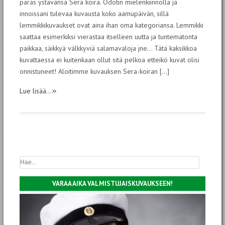
paras ystävänsä Sera koira. Odotin mielenkiinnolla ja
innoissani tulevaa kuvausta koko aamupäivän, sillä
lemmikkikuvaukset ovat aina ihan oma kategoriansa. Lemmikki
saattaa esimerkiksi vierastaa itselleen uutta ja tuntematonta
paikkaa, säikkyä välkkyviä salamavaloja jne… Tätä kaksikkoa
kuvattaessa ei kuitenkaan ollut sitä pelkoa etteikö kuvat olisi
onnistuneet! Aloitimme kuvauksen Sera-koiran […]
»
Lue lisää...
VARAA AIKA VALMISTUJAISKUVAUKSEEN!