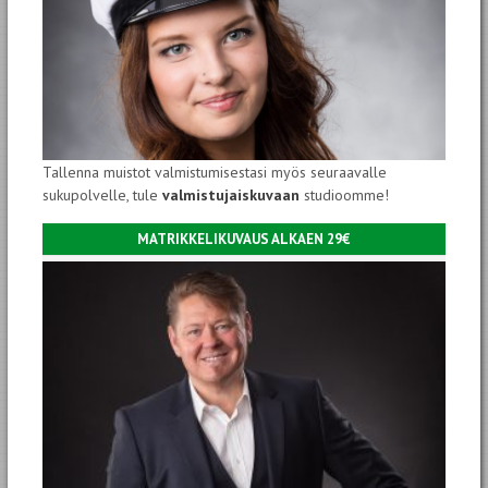
Tallenna muistot valmistumisestasi myös seuraavalle
sukupolvelle, tule
valmistujaiskuvaan
studioomme!
MATRIKKELIKUVAUS ALKAEN 29€