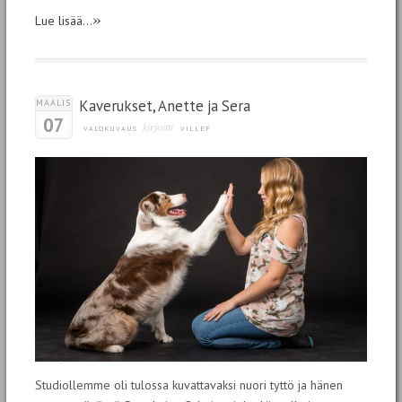
»
Lue lisää...
Kaverukset, Anette ja Sera
MAALIS
07
kirjoitti
VALOKUVAUS
VILLEF
Studiollemme oli tulossa kuvattavaksi nuori tyttö ja hänen