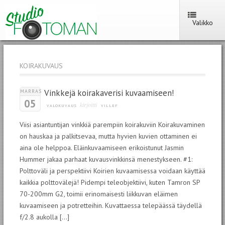
Valikko
KOIRAKUVAUS
Vinkkejä koirakaverisi kuvaamiseen!
MARRAS
05
kirjoitti
VALOKUVAUS
VILLEF
Viisi asiantuntijan vinkkiä parempiin koirakuviin Koirakuvaminen
on hauskaa ja palkitsevaa, mutta hyvien kuvien ottaminen ei
aina ole helppoa. Eläinkuvaamiseen erikoistunut Jasmin
Hummer jakaa parhaat kuvausvinkkinsä menestykseen. #1:
Polttoväli ja perspektiivi Koirien kuvaamisessa voidaan käyttää
kaikkia polttovälejä! Pidempi teleobjektiivi, kuten Tamron SP
70-200mm G2, toimii erinomaisesti liikkuvan eläimen
kuvaamiseen ja potretteihin. Kuvattaessa telepäässä täydellä
f/2.8 aukolla […]