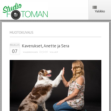
Valikko
MUOTOKUVAUS
Kaverukset, Anette ja Sera
MAALIS
07
kirjoitti
VALOKUVAUS
VILLEF