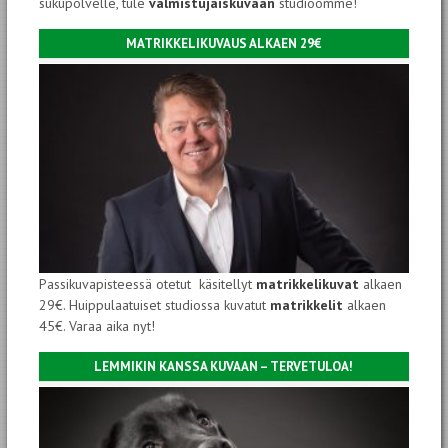
sukupolvelle, tule
valmistujaiskuvaan
studioomme!
MATRIKKELIKUVAUS ALKAEN 29€
Passikuvapisteessä otetut käsitellyt
matrikkelikuvat
alkaen
29€. Huippulaatuiset studiossa kuvatut
matrikkelit
alkaen
45€. Varaa aika nyt!
LEMMIKIN KANSSA KUVAAN – TERVETULOA!