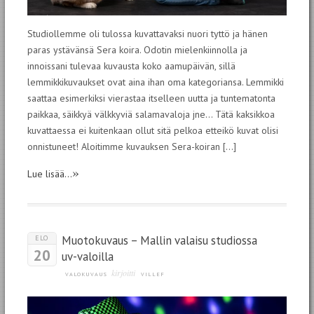
Studiollemme oli tulossa kuvattavaksi nuori tyttö ja hänen
paras ystävänsä Sera koira. Odotin mielenkiinnolla ja
innoissani tulevaa kuvausta koko aamupäivän, sillä
lemmikkikuvaukset ovat aina ihan oma kategoriansa. Lemmikki
saattaa esimerkiksi vierastaa itselleen uutta ja tuntematonta
paikkaa, säikkyä välkkyviä salamavaloja jne… Tätä kaksikkoa
kuvattaessa ei kuitenkaan ollut sitä pelkoa etteikö kuvat olisi
onnistuneet! Aloitimme kuvauksen Sera-koiran […]
»
Lue lisää...
Muotokuvaus – Mallin valaisu studiossa
ELO
20
uv-valoilla
kirjoitti
VALOKUVAUS
VILLEF