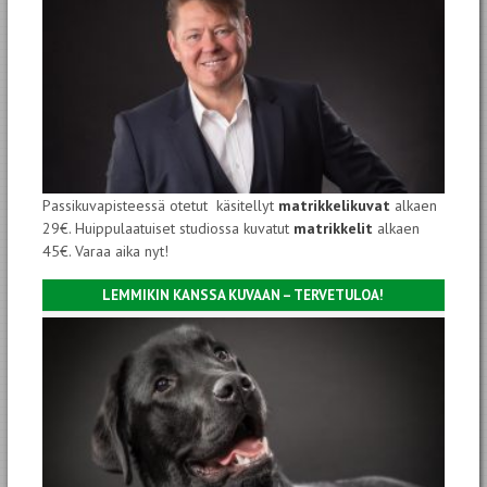
Passikuvapisteessä otetut käsitellyt
matrikkelikuvat
alkaen
29€. Huippulaatuiset studiossa kuvatut
matrikkelit
alkaen
45€. Varaa aika nyt!
LEMMIKIN KANSSA KUVAAN – TERVETULOA!