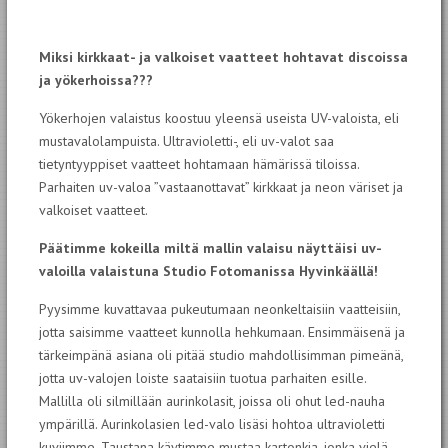
Miksi kirkkaat- ja valkoiset vaatteet hohtavat discoissa
ja yökerhoissa???
Yökerhojen valaistus koostuu yleensä useista UV-valoista, eli
mustavalolampuista. Ultravioletti-, eli uv-valot saa
tietyntyyppiset vaatteet hohtamaan hämärissä tiloissa.
Parhaiten uv-valoa ”vastaanottavat” kirkkaat ja neon väriset ja
valkoiset vaatteet.
Päätimme kokeilla miltä mallin valaisu näyttäisi uv-
valoilla valaistuna Studio Fotomanissa Hyvinkäällä!
Pyysimme kuvattavaa pukeutumaan neonkeltaisiin vaatteisiin,
jotta saisimme vaatteet kunnolla hehkumaan. Ensimmäisenä ja
tärkeimpänä asiana oli pitää studio mahdollisimman pimeänä,
jotta uv-valojen loiste saataisiin tuotua parhaiten esille.
Mallilla oli silmillään aurinkolasit, joissa oli ohut led-nauha
ympärillä. Aurinkolasien led-valo lisäsi hohtoa ultravioletti
kuviimme. Taustana käytimme mustaa kartonkia, jonka vielä