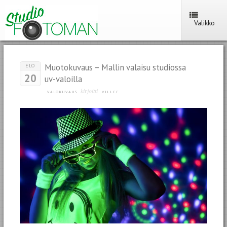
Valikko
Muotokuvaus – Mallin valaisu studiossa
ELO
20
uv-valoilla
kirjoitti
VALOKUVAUS
VILLEF