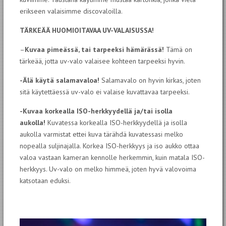
erikseen valaisimme discovaloilla.
TÄRKEÄÄ HUOMIOITAVAA UV-VALAISUSSA!
–
Kuvaa pimeässä, tai tarpeeksi hämärässä!
Tämä on
tärkeää, jotta uv-valo valaisee kohteen tarpeeksi hyvin.
-Älä käytä salamavaloa!
Salamavalo on hyvin kirkas, joten
sitä käytettäessä uv-valo ei valaise kuvattavaa tarpeeksi.
-Kuvaa korkealla ISO-herkkyydellä ja/tai isolla
aukolla!
Kuvatessa korkealla ISO-herkkyydellä ja isolla
aukolla varmistat ettei kuva tärähdä kuvatessasi melko
nopealla suljinajalla. Korkea ISO-herkkyys ja iso aukko ottaa
valoa vastaan kameran kennolle herkemmin, kuin matala ISO-
herkkyys. Uv-valo on melko himmeä, joten hyvä valovoima
katsotaan eduksi.