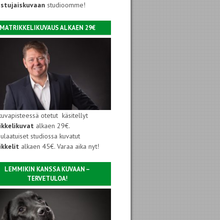
istujaiskuvaan
studioomme!
MATRIKKELIKUVAUS ALKAEN 29€
kuvapisteessä otetut käsitellyt
ikkelikuvat
alkaen 29€.
ulaatuiset studiossa kuvatut
kkelit
alkaen 45€. Varaa aika nyt!
LEMMIKIN KANSSA KUVAAN –
TERVETULOA!