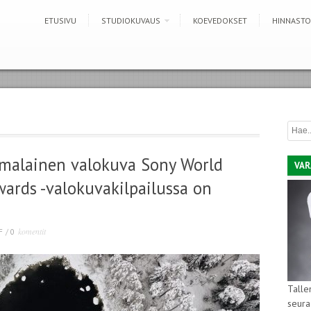
ETUSIVU
STUDIOKUVAUS
KOEVEDOKSET
HINNASTO
malainen valokuva Sony World
VAR
ards -valokuvakilpailussa on
komentit
F
/
0
Talle
seura