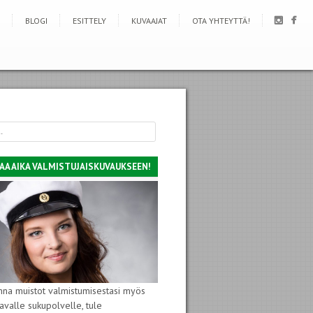
BLOGI
ESITTELY
KUVAAJAT
OTA YHTEYTTÄ!
AA AIKA VALMISTUJAISKUVAUKSEEN!
nna muistot valmistumisestasi myös
avalle sukupolvelle, tule