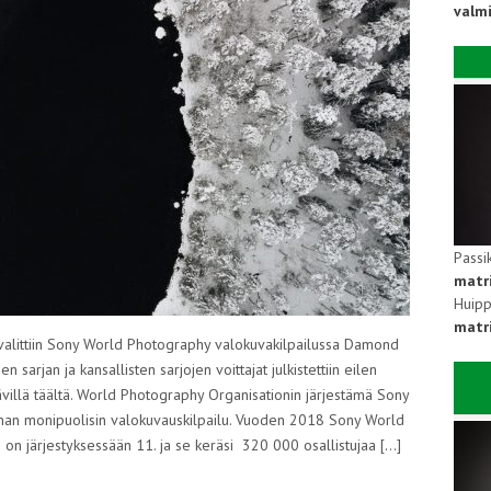
valm
Passi
matr
Huipp
matri
 valittiin Sony World Photography valokuvakilpailussa Damond
n sarjan ja kansallisten sarjojen voittajat julkistettiin eilen
ävillä täältä. World Photography Organisationin järjestämä Sony
an monipuolisin valokuvauskilpailu. Vuoden 2018 Sony World
on järjestyksessään 11. ja se keräsi 320 000 osallistujaa […]