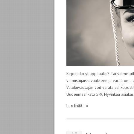
Kirjoitatko ylioppilaaksi? Tai valmis
valmistujaiskuvaukseen ja varaa oma 
Valokuvausajan voit varata sähköposti
Uudenmaankatu 5-9, Hyvinkää asiaka
»
Lue lisää...
ELO