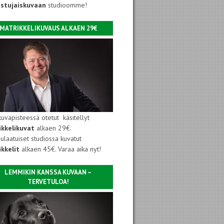
istujaiskuvaan
studioomme!
MATRIKKELIKUVAUS ALKAEN 29€
kuvapisteessä otetut käsitellyt
ikkelikuvat
alkaen 29€.
ulaatuiset studiossa kuvatut
kkelit
alkaen 45€. Varaa aika nyt!
LEMMIKIN KANSSA KUVAAN –
TERVETULOA!