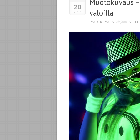
Muotokuvaus – 
20
valoilla
2017
kirjoitti
VALOKUVAUS
VILLE