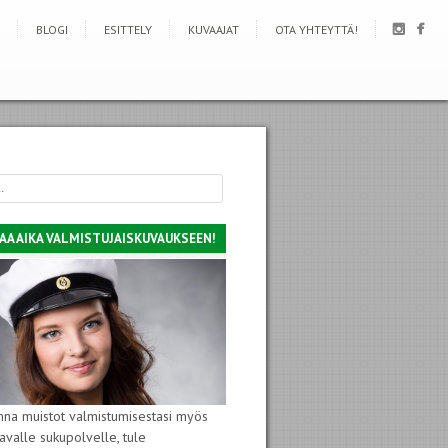
BLOGI
ESITTELY
KUVAAJAT
OTA YHTEYTTÄ!
AA AIKA VALMISTUJAISKUVAUKSEEN!
nna muistot valmistumisestasi myös
avalle sukupolvelle, tule