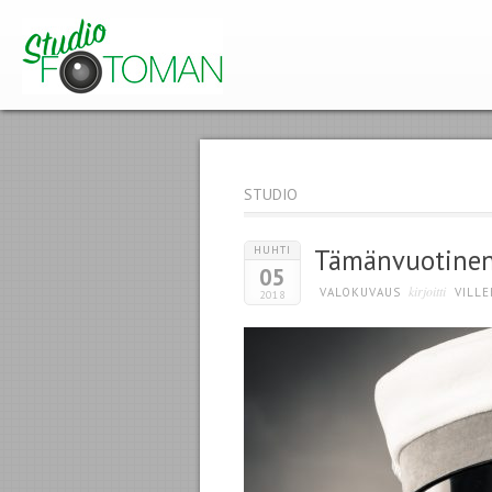
STUDIO
HUHTI
Tämänvuotinen
05
kirjoitti
VALOKUVAUS
VILLE
2018