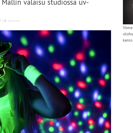
Mallin valaisu studiossa uv-
komentit
F
/
0
Viime
olohu
kans