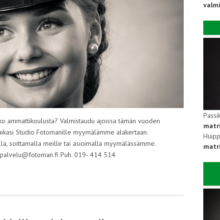
valm
Passi
tutko ammattikoulusta? Valmistaudu ajoissa tämän vuoden
matr
aikasi Studio Fotomanille myymälämme alakertaan.
Huipp
lla, soittamalla meille tai asioimalla myymälässämme.
matri
spalvelu@fotoman.fi Puh. 019- 414 514