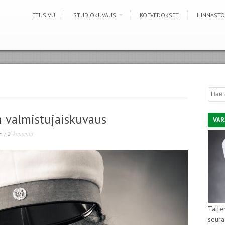
ETUSIVU
STUDIOKUVAUS
KOEVEDOKSET
HINNASTO
 valmistujaiskuvaus
VAR
komentit
F
/
0
Talle
seura