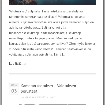
Valotusaika / Suljinaika Tässä artikkelissa perehdytään
tarkemmin kameran valotusaikaan! Valotusaika, toiselta
nimeltä suljinaika tarkoittaa sitä aikaa jonka kameran suljin on
auki kuvanottohetkellä. Suljinaika voi olla
tuhannesosasekunteja, sadasosasekunteja, sekunteja,
minuutteja, tunteja tai jopa päiviä! Miksi ei viikkoja tai
kuukausiakin jos lisävarusteet sen sallivat? Olen myös lukenut
vuoden pituisesta valotuksesta! Kameran säätökiekossa on
valittavissa suljinajan esivalinta. Tämä […]
»
Lue lisää...
Kameran asetukset – Valotuksen
LOKA
03
perusteet
kirjoitti
VALOKUVAUS
VILLEF