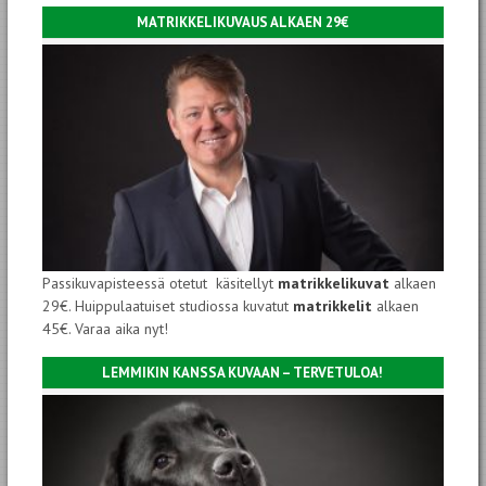
MATRIKKELIKUVAUS ALKAEN 29€
Passikuvapisteessä otetut käsitellyt
matrikkelikuvat
alkaen
29€. Huippulaatuiset studiossa kuvatut
matrikkelit
alkaen
45€. Varaa aika nyt!
LEMMIKIN KANSSA KUVAAN – TERVETULOA!