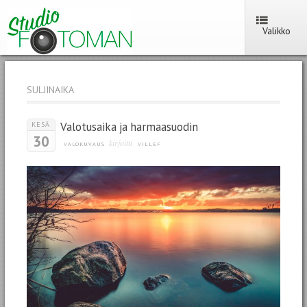
Valikko
SULJINAIKA
Valotusaika ja harmaasuodin
KESÄ
30
kirjoitti
VALOKUVAUS
VILLEF