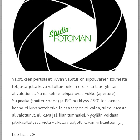
Valotuksen perusteet Kuvan valotus on riippuvainen kolmesta
tekijästä, jotta kuva valottuisi oikein eikä siitä tulisi yli- tai
alivalottunut. Nämä kolme tekijää ovat: Aukko (aperture)
Suljinaika (shutter speed) ja ISO herkkyys (ISO) Jos kameran
kenno ei kuvanottohetkellä saa tarpeeksi valoa, tulee kuvasta
alivalottunut, eli kuva jää liian tummaksi. Nykyään voidaan
jälkikäsittelyssä vielä vaikuttaa paljolti kuvan kirkkauteen […]
»
Lue lisää...