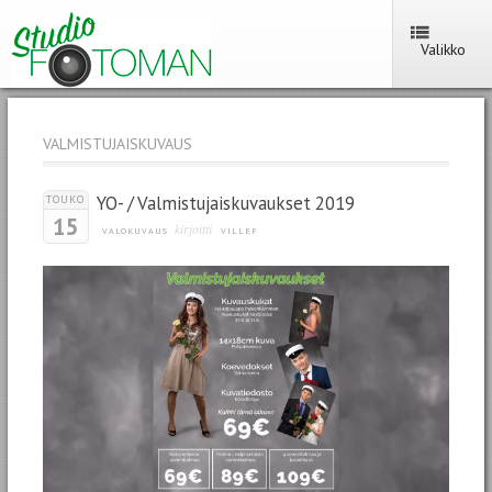
Valikko
VALMISTUJAISKUVAUS
YO- / Valmistujaiskuvaukset 2019
TOUKO
15
kirjoitti
VALOKUVAUS
VILLEF