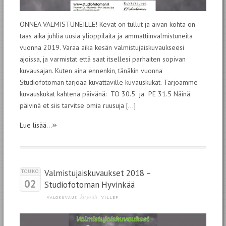
ONNEA VALMISTUNEILLE! Kevät on tullut ja aivan kohta on
taas aika juhlia uusia ylioppilaita ja ammattiinvalmistuneita
vuonna 2019. Varaa aika kesän valmistujaiskuvaukseesi
ajoissa, ja varmistat että saat itsellesi parhaiten sopivan
kuvausajan. Kuten aina ennenkin, tänäkin vuonna
Studiofotoman tarjoaa kuvattaville kuvauskukat. Tarjoamme
kuvauskukat kahtena päivänä: TO 30.5 ja PE 31.5 Näinä
päivinä et siis tarvitse omia ruusuja […]
»
Lue lisää...
Valmistujaiskuvaukset 2018 –
TOUKO
02
Studiofotoman Hyvinkää
kirjoitti
VALOKUVAUS
VILLEF