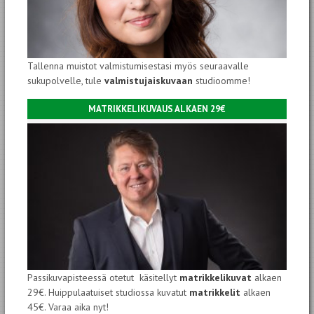
Tallenna muistot valmistumisestasi myös seuraavalle
sukupolvelle, tule
valmistujaiskuvaan
studioomme!
MATRIKKELIKUVAUS ALKAEN 29€
Passikuvapisteessä otetut käsitellyt
matrikkelikuvat
alkaen
29€. Huippulaatuiset studiossa kuvatut
matrikkelit
alkaen
45€. Varaa aika nyt!