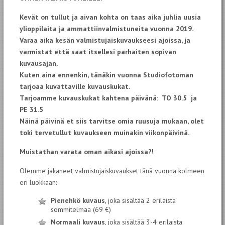
Kevät on tullut ja aivan kohta on taas aika juhlia uusia
ylioppilaita ja ammattiinvalmistuneita vuonna 2019.
Varaa aika kesän valmistujaiskuvaukseesi ajoissa, ja
varmistat että saat itsellesi parhaiten sopivan
kuvausajan.
Kuten aina ennenkin, tänäkin vuonna Studiofotoman
tarjoaa kuvattaville kuvauskukat.
Tarjoamme kuvauskukat kahtena
päivänä: TO 30.5 ja
PE 31.5
Näinä päivinä et siis tarvitse omia ruusuja mukaan, olet
toki tervetullut kuvaukseen muinakin viikonpäivinä.
Muistathan varata oman aikasi ajoissa?!
Olemme jakaneet valmistujaiskuvaukset tänä vuonna kolmeen
eri luokkaan:
Pienehkö kuvaus
, joka sisältää 2 erilaista
sommitelmaa (69 €)
Normaali kuvaus
, joka sisältää 3-4 erilaista