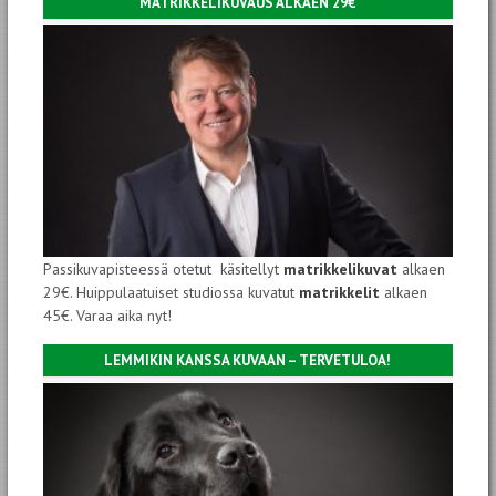
MATRIKKELIKUVAUS ALKAEN 29€
Passikuvapisteessä otetut käsitellyt
matrikkelikuvat
alkaen
29€. Huippulaatuiset studiossa kuvatut
matrikkelit
alkaen
45€. Varaa aika nyt!
LEMMIKIN KANSSA KUVAAN – TERVETULOA!