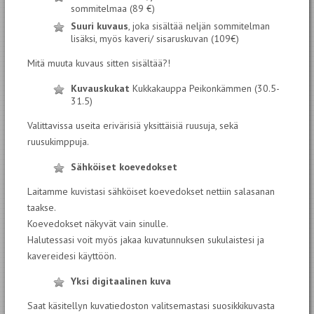
sommitelmaa (89 €)
Suuri kuvaus
, joka sisältää neljän sommitelman
lisäksi, myös kaveri/ sisaruskuvan (109€)
Mitä muuta kuvaus sitten sisältää?!
Kuvauskukat
Kukkakauppa Peikonkämmen (30.5-
31.5)
Valittavissa useita erivärisiä yksittäisiä ruusuja, sekä
ruusukimppuja.
Sähköiset koevedokset
Laitamme kuvistasi sähköiset koevedokset nettiin salasanan
taakse.
Koevedokset näkyvät vain sinulle.
Halutessasi voit myös jakaa kuvatunnuksen sukulaistesi ja
kavereidesi käyttöön.
Yksi digitaalinen kuva
Saat käsitellyn kuvatiedoston valitsemastasi suosikkikuvasta