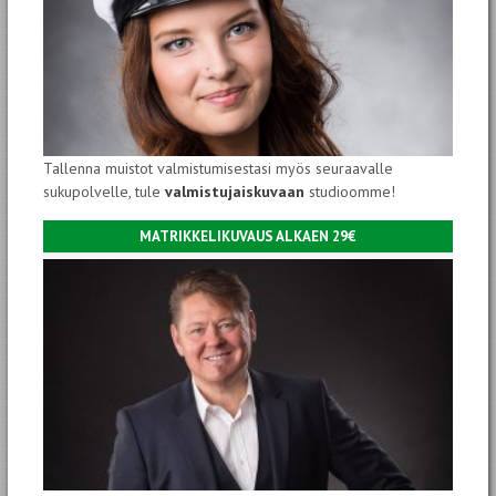
Tallenna muistot valmistumisestasi myös seuraavalle
sukupolvelle, tule
valmistujaiskuvaan
studioomme!
MATRIKKELIKUVAUS ALKAEN 29€