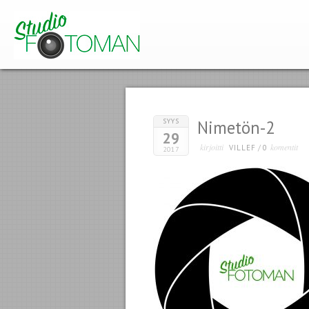
SYYS
Nimetön-2
29
kirjoitti
komentit
VILLEF
/
0
2017