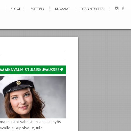
BLOGI
ESITTELY
KUVAAJAT
OTA YHTEYTTÄ!
AA AIKA VALMISTUJAISKUVAUKSEEN!
nna muistot valmistumisestasi myös
avalle sukupolvelle, tule