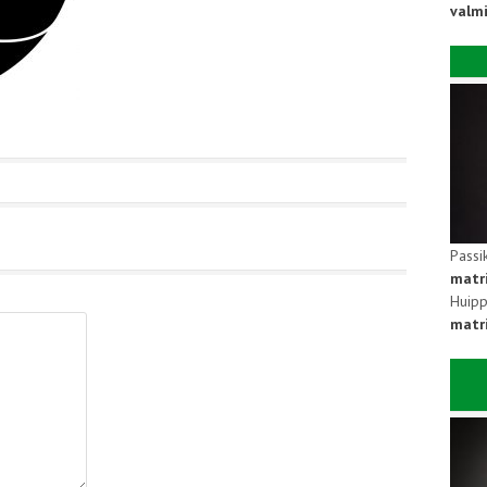
valm
Passi
matr
Huipp
matri