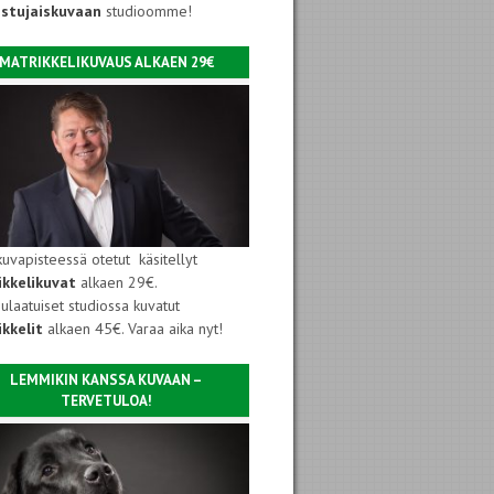
istujaiskuvaan
studioomme!
MATRIKKELIKUVAUS ALKAEN 29€
kuvapisteessä otetut käsitellyt
ikkelikuvat
alkaen 29€.
ulaatuiset studiossa kuvatut
kkelit
alkaen 45€. Varaa aika nyt!
LEMMIKIN KANSSA KUVAAN –
TERVETULOA!