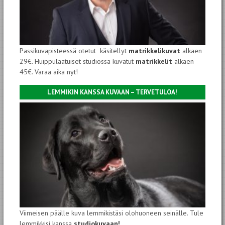
Passikuvapisteessä otetut käsitellyt
matrikkelikuvat
alkaen
29€. Huippulaatuiset studiossa kuvatut
matrikkelit
alkaen
45€. Varaa aika nyt!
LEMMIKIN KANSSA KUVAAN – TERVETULOA!
Viimeisen päälle kuva lemmikistäsi olohuoneen seinälle. Tule
lemmikkisi kanssa
studiokuvaan!