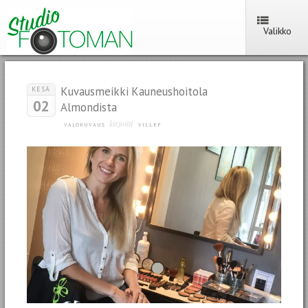
Valikko
Kuvausmeikki Kauneushoitola
KESÄ
02
Almondista
kirjoitti
VALOKUVAUS
VILLEF