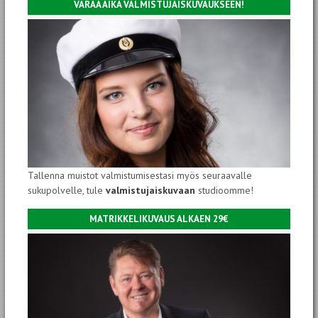
VARAA AIKA VALMISTUJAISKUVAUKSEEN!
Tallenna muistot valmistumisestasi myös seuraavalle
sukupolvelle, tule
valmistujaiskuvaan
studioomme!
MATRIKKELIKUVAUS ALKAEN 29€