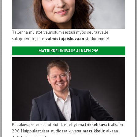
Tallenna muistot valmistumisestasi myös seuraavalle
sukupolvelle, tule
valmistujaiskuvaan
studioomme!
MATRIKKELIKUVAUS ALKAEN 29€
Passikuvapisteessä otetut käsitellyt
matrikkelikuvat
alkaen
29€. Huippulaatuiset studiossa kuvatut
matrikkelit
alkaen