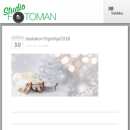
Valikko
Joulukorttipohja2018
MARRAS
30
kirjoitti
VILLEF