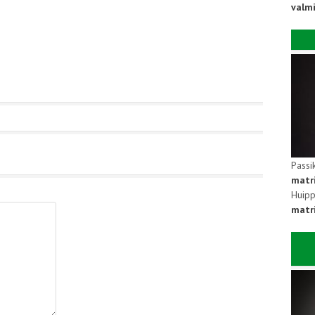
valm
Passi
matr
Huipp
matri