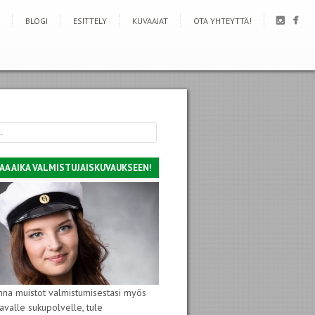
BLOGI
ESITTELY
KUVAAJAT
OTA YHTEYTTÄ!
AA AIKA VALMISTUJAISKUVAUKSEEN!
nna muistot valmistumisestasi myös
avalle sukupolvelle, tule