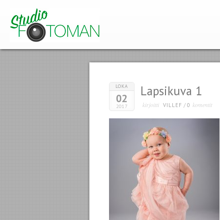
LOKA
Lapsikuva 1
02
kirjoitti
komentit
VILLEF
/
0
2017