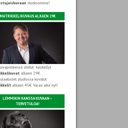
istujaiskuvaan
studioomme!
MATRIKKELIKUVAUS ALKAEN 29€
kuvapisteessä otetut käsitellyt
ikkelikuvat
alkaen 29€.
ulaatuiset studiossa kuvatut
kkelit
alkaen 45€. Varaa aika nyt!
LEMMIKIN KANSSA KUVAAN –
TERVETULOA!