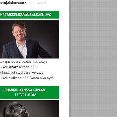
istujaiskuvaan
studioomme!
MATRIKKELIKUVAUS ALKAEN 29€
kuvapisteessä otetut käsitellyt
ikkelikuvat
alkaen 29€.
ulaatuiset studiossa kuvatut
kkelit
alkaen 45€. Varaa aika nyt!
LEMMIKIN KANSSA KUVAAN –
TERVETULOA!