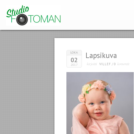
LOKA
Lapsikuva
02
kirjoitti
komentit
VILLEF
/
0
2017