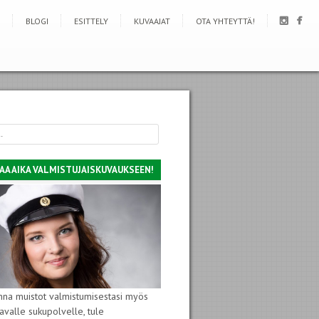
BLOGI
ESITTELY
KUVAAJAT
OTA YHTEYTTÄ!
AA AIKA VALMISTUJAISKUVAUKSEEN!
nna muistot valmistumisestasi myös
avalle sukupolvelle, tule