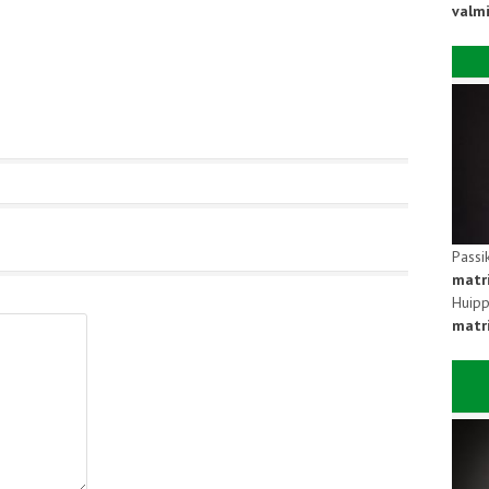
valm
Passi
matr
Huipp
matri