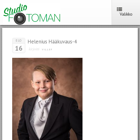
Valikko
Helenius Hääkuvaus-4
ELO
16
kirjoitti
VILLEF