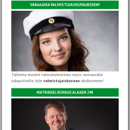
VARAA AIKA VALMISTUJAISKUVAUKSEEN!
Tallenna muistot valmistumisestasi myös seuraavalle
sukupolvelle, tule
valmistujaiskuvaan
studioomme!
MATRIKKELIKUVAUS ALKAEN 29€