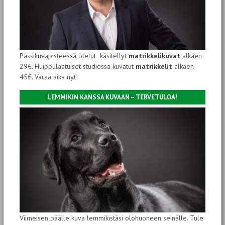
Passikuvapisteessä otetut käsitellyt
matrikkelikuvat
alkaen
29€. Huippulaatuiset studiossa kuvatut
matrikkelit
alkaen
45€. Varaa aika nyt!
LEMMIKIN KANSSA KUVAAN – TERVETULOA!
Viimeisen päälle kuva lemmikistäsi olohuoneen seinälle. Tule