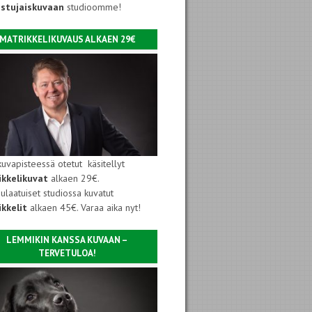
istujaiskuvaan
studioomme!
MATRIKKELIKUVAUS ALKAEN 29€
kuvapisteessä otetut käsitellyt
ikkelikuvat
alkaen 29€.
ulaatuiset studiossa kuvatut
kkelit
alkaen 45€. Varaa aika nyt!
LEMMIKIN KANSSA KUVAAN –
TERVETULOA!