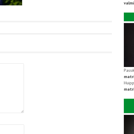
valm
Passi
matr
Huipp
matri