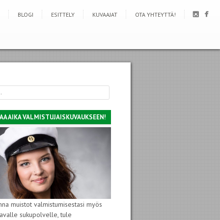
BLOGI
ESITTELY
KUVAAJAT
OTA YHTEYTTÄ!
AA AIKA VALMISTUJAISKUVAUKSEEN!
nna muistot valmistumisestasi myös
avalle sukupolvelle, tule