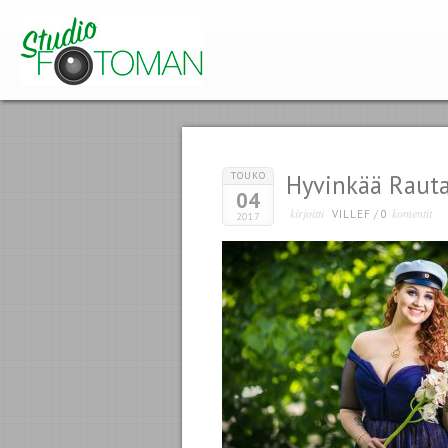
TOUKO
Hyvinkää Rau
04
kirjoitti
komentit
VILLEF
/
0
2017