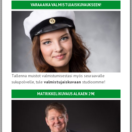
VARAA AIKA VALMISTUJAISKUVAUKSEEN!
Tallenna muistot valmistumisestasi myös seuraavalle
sukupolvelle, tule
valmistujaiskuvaan
studioomme!
MATRIKKELIKUVAUS ALKAEN 29€