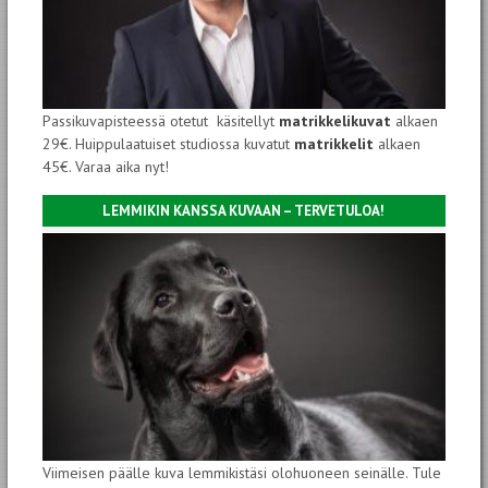
Passikuvapisteessä otetut käsitellyt
matrikkelikuvat
alkaen
29€. Huippulaatuiset studiossa kuvatut
matrikkelit
alkaen
45€. Varaa aika nyt!
LEMMIKIN KANSSA KUVAAN – TERVETULOA!
Viimeisen päälle kuva lemmikistäsi olohuoneen seinälle. Tule