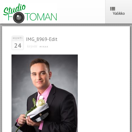
Valikko
IMG_8969-Edit
HUHTI
24
kirjoitti
MIKAK