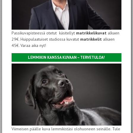
Passikuvapisteessä otetut käsitellyt
matrikkelikuvat
alkaen
29€. Huippulaatuiset studiossa kuvatut
matrikkelit
alkaen
45€. Varaa aika nyt!
LEMMIKIN KANSSA KUVAAN – TERVETULOA!
Viimeisen päälle kuva lemmikistäsi olohuoneen seinälle. Tule