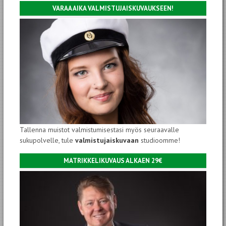
VARAA AIKA VALMISTUJAISKUVAUKSEEN!
Tallenna muistot valmistumisestasi myös seuraavalle
sukupolvelle, tule
valmistujaiskuvaan
studioomme!
MATRIKKELIKUVAUS ALKAEN 29€