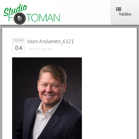
Valikko
Jouni Arolainen_6121
TOUKO
04
kirjoitti
VILLEF