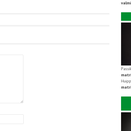
valm
Passi
matr
Huipp
matri