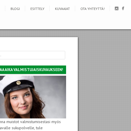
BLOGI
ESITTELY
KUVAAJAT
OTA YHTEYTTÄ!
AA AIKA VALMISTUJAISKUVAUKSEEN!
nna muistot valmistumisestasi myös
avalle sukupolvelle, tule