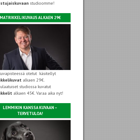
istujaiskuvaan
studioomme!
MATRIKKELIKUVAUS ALKAEN 29€
kuvapisteessä otetut käsitellyt
ikkelikuvat
alkaen 29€.
ulaatuiset studiossa kuvatut
kkelit
alkaen 45€. Varaa aika nyt!
LEMMIKIN KANSSA KUVAAN –
TERVETULOA!