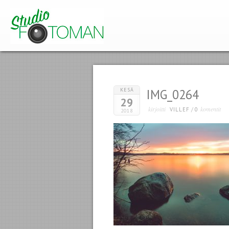
KESÄ
IMG_0264
29
kirjoitti
komentit
VILLEF
/
0
2018