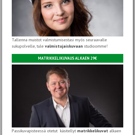
Tallenna muistot valmistumisestasi myös seuraavalle
sukupolvelle, tule
valmistujaiskuvaan
studioomme!
MATRIKKELIKUVAUS ALKAEN 29€
Passikuvapisteessä otetut käsitellyt
matrikkelikuvat
alkaen