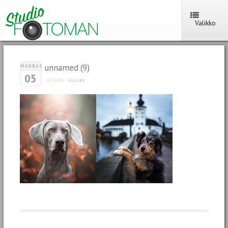
Valikko
unnamed (9)
MARRAS
05
kirjoitti
VILLEF